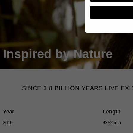
Wenn Sie unter 16 Jahr
Erziehungsberechtigten
Inspired by Nature
Wir verwenden Cookies
andere uns helfen, die
werden (z. B. IP-Adres
Weitere Informationen
Hier finden Sie eine Ü
geben oder sich weite
SINCE 3.8 BILLION YEARS LIVE E
Alle akzeptieren
Datenschutzeinstellun
Essenziell (1)
Year
Length
Essenzielle Cookies ermö
2010
4×52 min