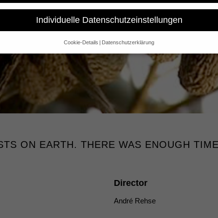
Individuelle Datenschutzeinstellungen
Cookie-Details
Datenschutzerklärung
Datenschutzeinstellungen
e alt sind und Ihre Zustimmung zu freiwilligen Diensten geben möchte
 um Erlaubnis bitten.
 und andere Technologien auf unserer Website. Einige von ihnen sind 
se Website und Ihre Erfahrung zu verbessern.
Personenbezogene Date
sen), z. B. für personalisierte Anzeigen und Inhalte oder Anzeigen- un
 über die Verwendung Ihrer Daten finden Sie in unserer
Datenschutzerk
bersicht über alle verwendeten Cookies. Sie können Ihre Einwilligung 
re Informationen anzeigen lassen und so nur bestimmte Cookies auswä
XISTS ON EARTH. THERE WAS ENOUGH TIM
Speichern
Nur essenzielle Cookies akzeptieren
gen
Director
glichen grundlegende Funktionen und sind für die einwandfreie Funktion der Websi
André Rehse
Cookie-Informationen anzeigen