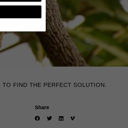
n, müssen Sie Ihre
essenziell, während
n können verarbeitet
d Inhaltsmessung.
lärung
.
zu ganzen Kategorien
hlen.
E TO FIND THE PERFECT SOLUTION.
Zurück
Share
te erforderlich.