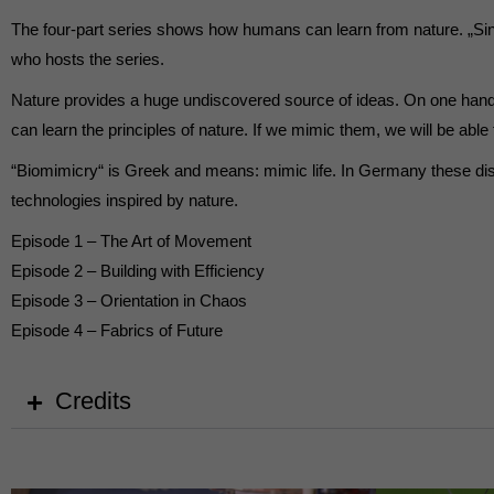
Externe Medien (
The four-part series shows how humans can learn from nature. „Since
who hosts the series.
Inhalte von Videoplattf
akzeptiert werden, bedarf
Nature provides a huge undiscovered source of ideas. On one hand na
can learn the principles of nature. If we mimic them, we will be able
powered by Borlabs Cook
“Biomimicry“ is Greek and means: mimic life. In Germany these disci
technologies inspired by nature.
Episode 1 – The Art of Movement
Episode 2 – Building with Efficiency
Episode 3 – Orientation in Chaos
Episode 4 – Fabrics of Future
Credits