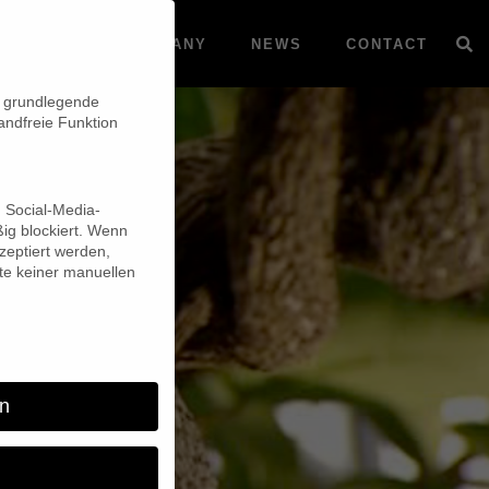
VOD
COMPANY
NEWS
CONTACT
n grundlegende
andfreie Funktion
d Social-Media-
ig blockiert. Wenn
eptiert werden,
lte keiner manuellen
n