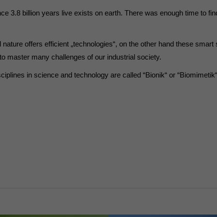
7)
 3.8 billion years live exists on earth. There was enough time to fin
ormen und Social-Media-Plattformen werden standardmäßig blockiert. Wenn Cookie
 der Zugriff auf diese Inhalte keiner manuellen Einwilligung mehr.
ture offers efficient „technologies“, on the other hand these smart so
Cookie-Informationen anzeigen
 to master many challenges of our industrial society.
ie
plines in science and technology are called “Bionik“ or “Biomimetik“.