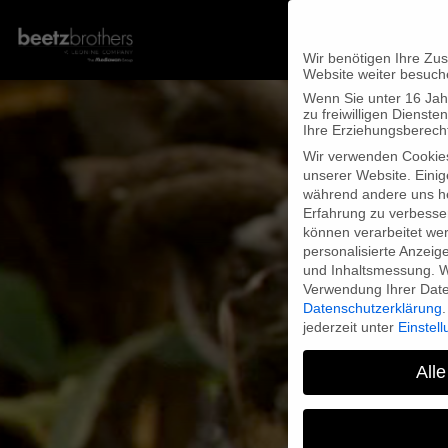
Wir benötigen Ihre Zu
Website weiter besuch
Wenn Sie unter 16 Jah
zu freiwilligen Diens
Ihre Erziehungsberecht
Wir verwenden Cookie
unserer Website. Einig
während andere uns he
Erfahrung zu verbesse
können verarbeitet werd
personalisierte Anzeig
und Inhaltsmessung.
W
Verwendung Ihrer Daten
Datenschutzerklärung
.
jederzeit unter
Einstel
Alle