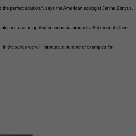
Externe Medien
d the perfect solution.“, says the American ecologist Janine Benyus,
s von externen Medien
lutions can be applied on industrial products. But most of all we
Datenschutzerklärung
 In the series we will introduce a number of examples for