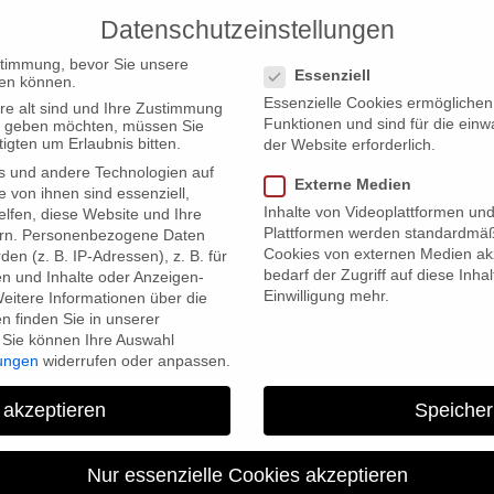
Datenschutzeinstellungen
PRODUCTIONS
Datenschutzeinstellungen
stimmung, bevor Sie unsere
Essenziell
en können.
Essenzielle Cookies ermögliche
re alt sind und Ihre Zustimmung
Funktionen und sind für die einw
ten geben möchten, müssen Sie
igten um Erlaubnis bitten.
der Website erforderlich.
s und andere Technologien auf
Externe Medien
e von ihnen sind essenziell,
Inhalte von Videoplattformen un
lfen, diese Website und Ihre
Plattformen werden standardmäß
rn.
Personenbezogene Daten
Cookies von externen Medien akz
en (z. B. IP-Adressen), z. B. für
bedarf der Zugriff auf diese Inha
en und Inhalte oder Anzeigen-
Einwilligung mehr.
eitere Informationen über die
 finden Sie in unserer
Sie können Ihre Auswahl
lungen
widerrufen oder anpassen.
 akzeptieren
Speicher
Nur essenzielle Cookies akzeptieren